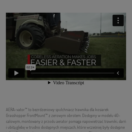
AERA-vator™ to bezrdzeniowy spulchniacz trawnika dla kosiarek
Grasshopper FrontMount™ z zerowym obrotem. Dostępny w modelu 40-
calowym, montowany z przodu aerator pomaga napowietrzać trawniki, darń
i ubitą glebę w trudno dostępnych miejscach, które wcześniej były dostępne