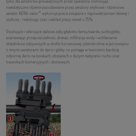
tylko dla aeratorów prowadzonych przez operatora. Eliminując
nieestetyczne rdzenie pozostawiane przez aeratory wtykowe i rdzeniowe,
aerator AERA-vator™ wykonuje prace związane z napowietrzaniem łatwiej i
szybciej - redukując czas i nakład pracy nawet o 75%.
Oscylujące i wibrujące stalowe zęby głęboko łamią twarde, suche gleby,
poprawiając przepuszczalność, drenaż, infiltrację wody i wchłanianie
składników odżywczych w strefie korzeniowej czterokrotnie w porównaniu
z innymi aeratorami do darni i gleby, co pomaga w tworzeniu bardziej
odpornej darni na boiskach, obszarach o dużym natężeniu ruchu oraz
trawnikach komercyjnych i domowych.