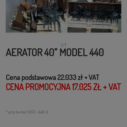
Grasshopper FrontMount
Client:
Grasshopper
Info:
17.025 zł + VAT
1/1
AERATOR 40" MODEL 440
Cena podstawowa 22.033 zł + VAT
CENA PROMOCYJNA 17.025 ZŁ + VAT
* przy kursie 1 USD = 4,40 zł