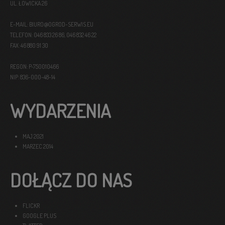
UL. ŁOWICKA 26
E-MAIL: BIURO@OGROD-SERWIS.EU
TELEFON: 046 833 26 86, 046 832 46 22
FAX: 46 880 91 30
REGON: P-750010466
NIP: 836-000-48-14
WYDARZENIA
MAJ 2021
MARZEC 2014
DOŁĄCZ DO NAS
FLICKR
GOOGLE PLUS