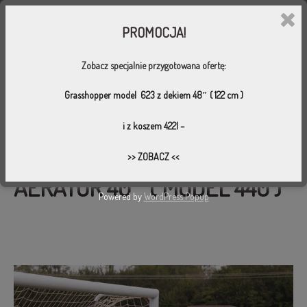
PROMOCJA!
Zobacz specjalnie przygotowana ofertę:
SPALINOWE KOSIARKI KOMUNALNE
Grasshopper model 623 z dekiem 48″ ( 122 cm )
i z koszem 422l
–
>> ZOBACZ <<
AERATOR 40″ ( MODEL 440 )
Powered by
WordPress Popup