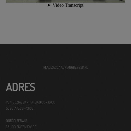
REALIZACJA
ADRIANGRZYBEK.PL
ADRES
PONIEDZIAŁEK - PIĄTEK: 8:00 - 16:00
SOBOTA: 8:00 - 13:00
OGRÓD SERWIS
96-100 SKIERNIEWICE