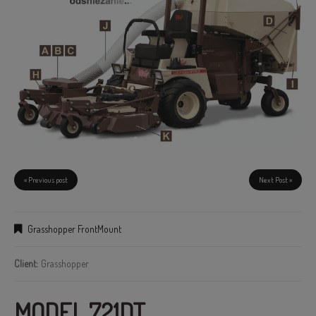
« Previous post
Next Post »
Grasshopper FrontMount
Client:
Grasshopper
MODEL 721DT