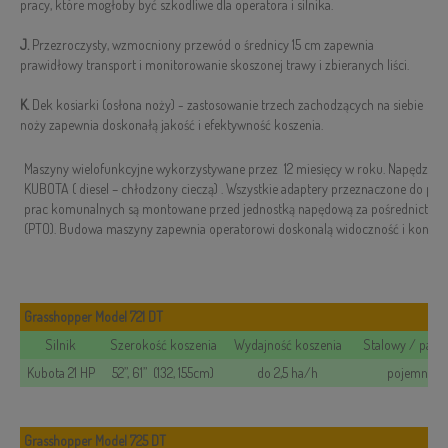
pracy, które mogłoby być szkodliwe dla operatora i silnika.
J.
Przezroczysty, wzmocniony przewód o średnicy 15 cm zapewnia
prawidłowy transport i monitorowanie skoszonej trawy i zbieranych liści.
K.
Dek kosiarki (osłona noży) - zastosowanie trzech zachodzących na siebie
noży zapewnia doskonałą jakość i efektywność koszenia.
Maszyny wielofunkcyjne wykorzystywane przez 12 miesięcy w roku. Napędzane
KUBOTA ( diesel – chłodzony cieczą) . Wszystkie adaptery przeznaczone do piel
prac komunalnych są montowane przed jednostką napędową za pośrednictwem
(PTO). Budowa maszyny zapewnia operatorowi doskonalą widoczność i kontrol
Grasshopper Model 721 DT
Silnik
Szerokość koszenia
Wydajność koszenia
Stalowy / parci
Kubota 21 HP
52”, 61” (132, 155cm)
do 2,5 ha/h
pojemność 
Grasshopper Model 725 DT