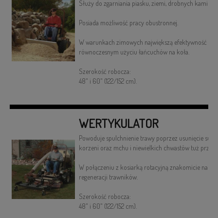
Służy do zgarniania piasku, ziemi, drobnych kamieni 
Posiada możliwość pracy obustronnej.
W warunkach zimowych największą efektywność pracy
równoczesnym użyciu łańcuchów na koła.
Szerokość robocza:
48" i 60" (122/152 cm).
WERTYKULATOR
Powoduje spulchnienie trawy poprzez usunięcie such
korzeni oraz mchu i niewielkich chwastów tuż przy p
W połączeniu z kosiarką rotacyjną znakomicie nadaje s
regeneracji trawników.
Szerokość robocza:
48" i 60" (122/152 cm).