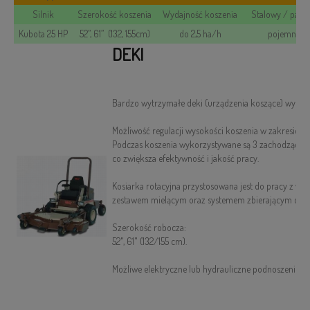
Silnik
Szerokość koszenia
Wydajność koszenia
Stalowy / parc
Kubota 25 HP
52”, 61” (132, 155cm)
do 2,5 ha/h
pojemność 
DEKI
Bardzo wytrzymałe deki (urządzenia koszące) wykonan
Możliwość regulacji wysokości koszenia w zakresie od 
Podczas koszenia wykorzystywane są 3 zachodzące na
co zwiększa efektywność i jakość pracy.
Kosiarka rotacyjna przystosowana jest do pracy z w
zestawem mielącym oraz systemem zbierającym do p
Szerokość robocza:
52", 61" (132/155 cm).
Możliwe elektryczne lub hydrauliczne podnoszenie d