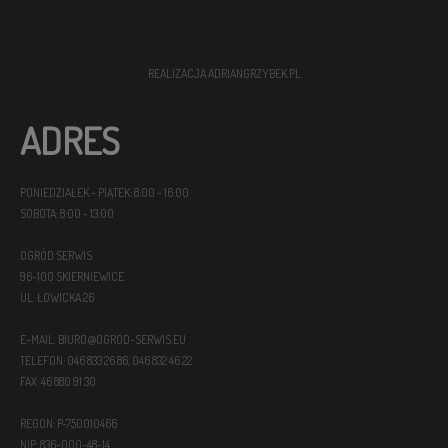
REALIZACJA
ADRIANGRZYBEK.PL
ADRES
PONIEDZIAŁEK - PIĄTEK: 8:00 - 16:00
SOBOTA: 8:00 - 13:00
OGRÓD SERWIS
96-100 SKIERNIEWICE
UL. ŁOWICKA 26
E-MAIL: BIURO@OGROD-SERWIS.EU
TELEFON: 046 833 26 86, 046 832 46 22
FAX: 46 880 91 30
REGON: P-750010466
NIP: 836-000-48-14