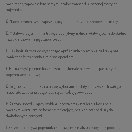
noże tnące, zapewnia tym samym idealny transport skoszonej trawy do
pojemnika.
C.
Napęd dmuchawy - zapewniający minimalne zapotrzebowanie mocy.
D.
Metalowy pojemnik na trawę z pochylonym dnem ułatwiającym dokładne
i szybkie usuwanie jego zawartości.
E.
Dźwignia służąca do wygodnego opróżniania pojemnika na trawę bez
konieczności zsiadania z miejsca operatora.
F.
Górna część pojemnika zapewnia doskonałe napełnianie parcianych
pojemników na trawę.
G.
Segmenty pojemnika na trawę wykonane zostały z niezwykle trwałego
materiału zapewniającego idealną cyrkulację powietrza.
H.
Zaczep umożliwiający szybkie i proste przekształcenie kosiarki z
bocznym wyrzutem na kosiarkę zbierającą, bez konieczności użycia
dodatkowych narzędzi.
I.
Szczelna pokrywa pojemnika na trawę minimalizuje zapylenie podczas