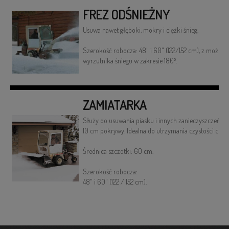
FREZ ODŚNIEŻNY
Usuwa nawet głęboki, mokry i ciężki śnieg.
Szerokość robocza: 48" i 60" (122/152 cm), z możliw
o
wyrzutnika śniegu w zakresie 180
.
ZAMIATARKA
Służy do usuwania piasku i innych zanieczyszczeń or
10 cm pokrywy. Idealna do utrzymania czystości chodn
Średnica szczotki: 60 cm.
Szerokość robocza:
48" i 60" (122 / 152 cm).