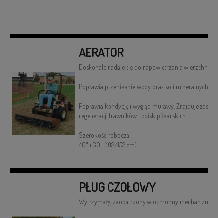
AERATOR
Doskonale nadaje się do napowietrzania wierzchniej 
Poprawia przenikanie wody oraz soli mineralnych do 
Poprawia kondycję i wygląd murawy. Znajduje zasto
regeneracji trawników i boisk piłkarskich.
Szerokość robocza:
40" i 60" (102/152 cm).
PŁUG CZOŁOWY
Wytrzymały, zaopatrzony w ochronny mechanizm sp