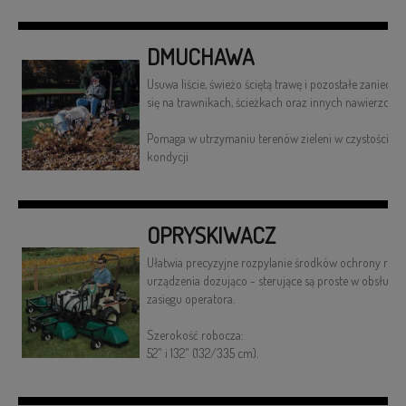
DMUCHAWA
Usuwa liście, świeżo ściętą trawę i pozostałe zanieczy
się na trawnikach, ścieżkach oraz innych nawierzchni
Pomaga w utrzymaniu terenów zieleni w czystości or
kondycji
OPRYSKIWACZ
Ułatwia precyzyjne rozpylanie środków ochrony rośli
urządzenia dozująco - sterujące są proste w obsłudze 
zasięgu operatora.
Szerokość robocza:
52" i 132" (132/335 cm).